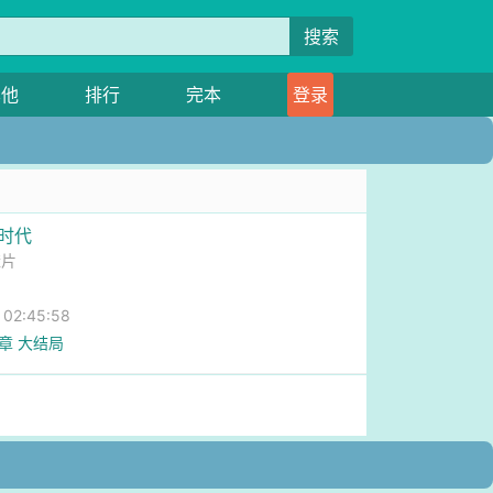
搜索
其他
排行
完本
登录
花时代
楂片
2:45:58
6章 大结局