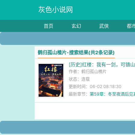
灰色小说网
首页
玄幻
武侠
都
鹤归孤山楂片-搜索结果(共2条记录)
[历史]红楼：我有一剑，可镇
作者：
鹤归孤山楂片
状态：连载
更新时间：06-02 08:18:30
最新章节：
第59章：冬至夜酒后见