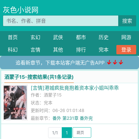
灰色小说网
搜索
首页
玄幻
武侠
都市
历史
网游
科幻
言情
其他
排行
完本
登录
↓↓↓
追看新章节，下载本站客户端无广告APP
酒蒙子15-搜索结果(共1条记录)
[言情]港城疯批竟抱着资本家小姐叫乖乖
作者：
酒蒙子15
状态：完本
更新时间：06-26 01:01:48
最新章节：
番外 第231章 番外完
1/1
1