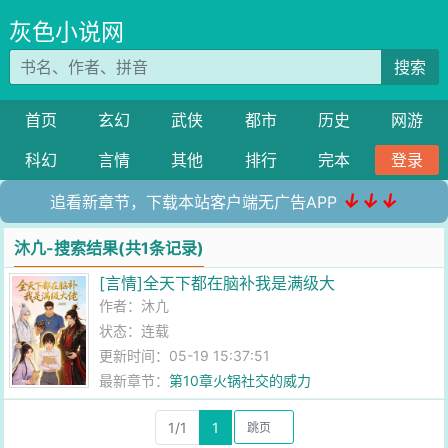
灰色小说网
搜索
首页
玄幻
武侠
都市
历史
网游
科幻
言情
其他
排行
完本
登录
↓↓↓
追看新章节，下载本站客户端无广告APP
沐凣-搜索结果(共1条记录)
[言情]全天下都在脑补我是满级大
作者：
沐凣
状态：连载
更新时间：05-19 15:37:51
最新章节：
第10章火锅社交的威力
1/1
1