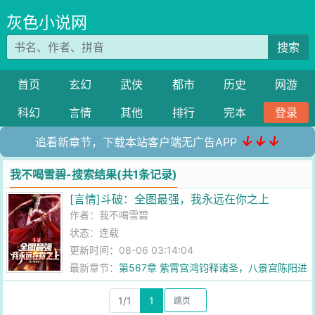
灰色小说网
搜索
首页
玄幻
武侠
都市
历史
网游
科幻
言情
其他
排行
完本
登录
↓↓↓
追看新章节，下载本站客户端无广告APP
我不喝雪碧-搜索结果(共1条记录)
[言情]斗破：全图最强，我永远在你之上
作者：
我不喝雪碧
状态：连载
更新时间：08-06 03:14:04
最新章节：
第567章 紫霄宫鸿钧释诸圣，八景宫陈阳进
无极！
1/1
1