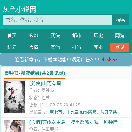
灰色小说网
搜索
首页
玄幻
武侠
都市
历史
网游
科幻
言情
其他
排行
完本
登录
↓↓↓
追看新章节，下载本站客户端无广告APP
墨钟书-搜索结果(共2条记录)
[武侠]山河有画
作者：
墨钟书
状态：连载
更新时间：08-06 20:41:28
最新章节：
第七百五十九章 如你所愿，放开了杀
[言情]穿成女主后，腹黑反派对我一见钟情
作者：
停墨非书