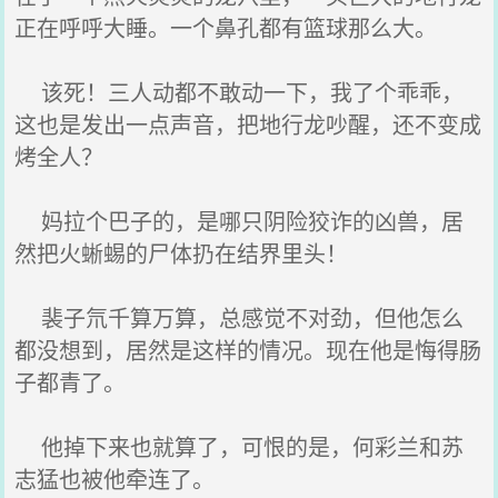
正在呼呼大睡。一个鼻孔都有篮球那么大。
该死！三人动都不敢动一下，我了个乖乖，
这也是发出一点声音，把地行龙吵醒，还不变成
烤全人？
妈拉个巴子的，是哪只阴险狡诈的凶兽，居
然把火蜥蜴的尸体扔在结界里头！
裴子氘千算万算，总感觉不对劲，但他怎么
都没想到，居然是这样的情况。现在他是悔得肠
子都青了。
他掉下来也就算了，可恨的是，何彩兰和苏
志猛也被他牵连了。