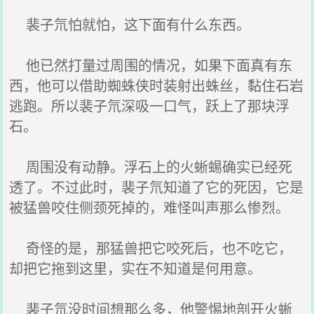
裴子氘怕就怕，这下面有什么东西。
他已然打量过周围的情况，如果下面真有东
西，他可以借助蜘蛛侠时装射出蛛丝，黏住石岩
逃跑。所以裴子氘深吸一口气，跃上了那块浮
石。
周围没有动静。浮石上的火蜥蜴确实已经死
透了。不过此时，裴子氘知道了它的死因，它是
被猛兽咬住侧颈死掉的，难怪叫声那么惨烈。
奇怪的是，那猛兽把它咬死后，也不吃它，
却把它拖到这里，实在不知道是何用意。
裴子氘没时间想那么多，他警惕地剖开火蜥