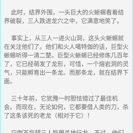
此时，结界外围，一头巨大的火蜥蜴看着结
界破裂，三人跌进龙穴之中，它满意地笑了。
事实上，从三人一进火山洞，这头火蜥蜴就
在关注他们了。他们和火人噶特伽的话，巨型火
蜥蜴听得一清二楚。巨型火蜥蜴已经修炼几百年
了，它已经萌发了龙形，可惜，一个熔岩洞的灵
气，只能孵育出一条龙。而那条龙，就在结界下
面。
三十年前，它犹豫一时胆怯错过了最佳机
会。而现在，无论如何，它都要借人类的刀，杀
了这条该死的老龙（相对于它）！
它倒不指望三人能屠杀地行龙，不过，他们