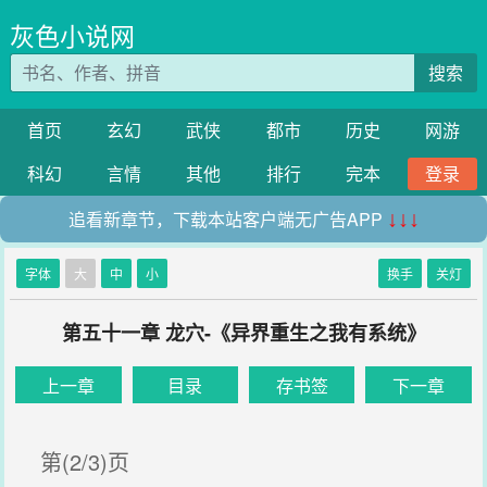
灰色小说网
搜索
首页
玄幻
武侠
都市
历史
网游
科幻
言情
其他
排行
完本
登录
追看新章节，下载本站客户端无广告APP
↓↓↓
字体
大
中
小
换手
关灯
第五十一章 龙穴-《异界重生之我有系统》
上一章
目录
存书签
下一章
第(2/3)页