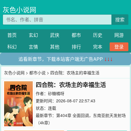
灰色小说网
搜索
首页
玄幻
武侠
都市
历史
网游
科幻
言情
其他
排行
完本
登录
追看新章节，下载本站客户端无广告APP
↓↓↓
灰色小说网
>
都市小说
> 四合院：农场主的幸福生活
四合院：农场主的幸福生活
作者：
砂糖橘呀
更新时间：2026-08-07 22:57:43
状态：连载
最新章节：
第404章 全面回调，东南亚航天发射场
（4k章）