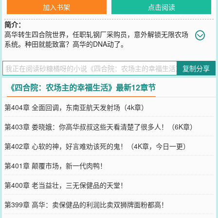
加入书架
点击阅读
简介：
高华转生四合院世界，任职轧钢厂采购员，意外解锁无限农场
系统。种田就能致富？高华的DNA动了。
您要是觉得《
四合院：农场主的幸福生活
》还不错的话请不要忘记向
您QQ群和微博微信里的朋友推荐哦！
复制分享
《四合院：农场主的幸福生活》最新12章节
第404章 全面回调，东南亚航天发射场（4k章）
第403章 娄晓娥：你高华叔叔这些天看清楚了很多人！（6K章）
第402章 心软的神，好言难劝该死的鬼！（4K章，今日一更）
第401章 颠覆市场，新一代肉鸭！
第400章 老当益壮，三无保健品的天堂！
第399章 高华：卖保健品的利润比卖双狮牌面粉都高！