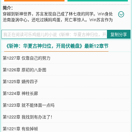
简介：
穿越到斩神世界，苏言发现自己成了林七夜的同学。\n\n身处
沧南漩涡中心，还吃过姨妈鸡蛋，死亡率惊人。\n\n苏言作为
一名穿越者，如何能活下来了。\n\n好在，成为伏羲代理人，能力千
变万化。\n\n十二生肖环：控制十二种动物。美杜莎也是蛇，黑山羊
复制分享
也是羊？\n\n十二地支环：子、丑、寅......戌，亥。在对应时辰获得五
倍能力，高配版星夜舞者。\n\n地支+生肖：「子鼠」、「丑牛」、
《斩神：华夏古神归位，开局伏羲盘》最新12章节
「寅虎」....「亥猪」，万千倍速度，万倍力量。\n\n八卦环：「先天
八卦」「后天八卦」。\n\n——“八卦·申猴，唤混沌四猴齐天大圣！”
第1227章 仅靠自己的努力
\n\n——“八卦·卯兔，唤月华宫嫦娥仙子，借月华一锁神明。”\n\n克系
至高？杀给你看。\n\n....................\n\n加入136小队，被红缨捡回
第1226章 原初的八卦图
家。\n\n“红缨姐，我真的没在浴室隐身，你要相信我。”\n\n“红缨姐，
我是正人君子，电脑里这是学习资料。”\n\n“红缨姐，我会负责的,.....
第1225章 嫡传四子
负责把家打扫干净。”\n\n“——玫火羽裳，打不死你！”
您要是觉得《
斩神：华夏古神归位，开局伏羲盘
》还不错的话请不要
第1224章 神柱长廊
忘记向您QQ群和微博微信里的朋友推荐哦！
第1223章 就不能体面一点吗
第1222章 我找到有办法了！
第1221章 有些掉帧