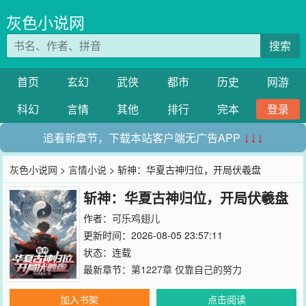
灰色小说网
搜索
首页
玄幻
武侠
都市
历史
网游
科幻
言情
其他
排行
完本
登录
追看新章节，下载本站客户端无广告APP
↓↓↓
灰色小说网
>
言情小说
> 斩神：华夏古神归位，开局伏羲盘
斩神：华夏古神归位，开局伏羲盘
作者：
可乐鸡翅儿
更新时间：2026-08-05 23:57:11
状态：连载
最新章节：
第1227章 仅靠自己的努力
加入书架
点击阅读