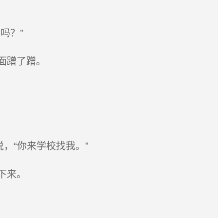
吗？”
面蹭了蹭。
，“你来学校找我。”
下来。