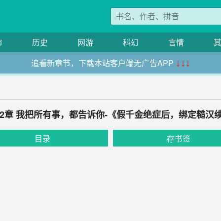
市
历史
网游
科幻
言情
追看新章节，下载本站客户端无广告APP
↓↓↓
82章 我把所有事，都告诉你-《假千金绝症后，绑定糙汉
目录
存书签