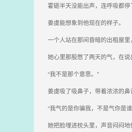
霍砺半天没能出声，连呼吸都停
姜虞能想象到他现在的样子。
一个人站在那间昏暗的出租屋里
她心里那股憋了两天的气，在说
“我不是那个意思。”
姜虞吸了吸鼻子，带着浓浓的鼻
“我气的是你骗我，不是气你是谁
她把脸埋进枕头里，声音闷闷地