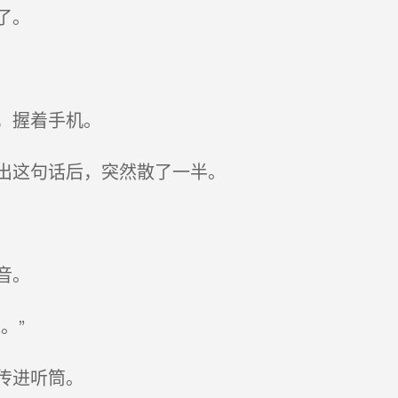
了。
，握着手机。
出这句话后，突然散了一半。
音。
。”
传进听筒。