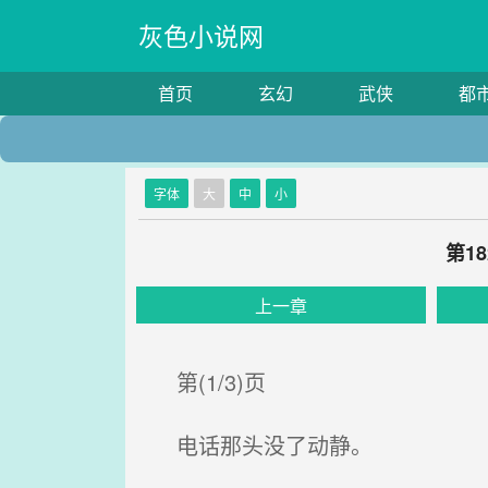
灰色小说网
首页
玄幻
武侠
都
字体
大
中
小
第1
上一章
第(1/3)页
电话那头没了动静。