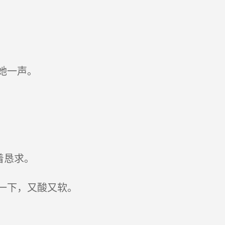
她一声。
着恳求。
一下，又酸又软。