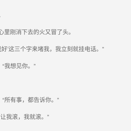
。
心里刚消下去的火又冒了头。
好’这三个字来堵我，我立刻就挂电话。”
“我想见你。”
“所有事，都告诉你。”
让我滚，我就滚。”