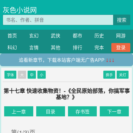
灰色小说网
搜索
首页
玄幻
武侠
都市
历史
网游
科幻
言情
其他
排行
完本
登录
追看新章节，下载本站客户端无广告APP
↓↓↓
字体
大
中
小
换手
关灯
第十七章 快速收集物资！-《全民原始部落，你搞军事
基地？》
上一章
目录
存书签
下一章
第(1/3)页