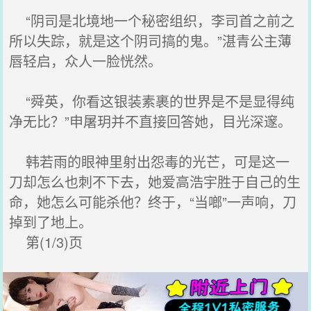
“阴司是北境地一个秘密组织，李司首之前之
所以失踪，就是这个阴司搞的鬼。”湛青公主薄
唇轻启，众人一脸恍然。
“舜英，你看这银装素裹的世界是不是显得纯
净无比？”申屠玥并不直接回答她，目光深邃。
韩若雨的眼神里射出怨毒的光芒，可是这一
刀却怎么也刺不下去，她爱高浩宇胜于自己的生
命，她怎么可能杀他？终于，“当啷”一声响，刀
掉到了地上。
第(1/3)页