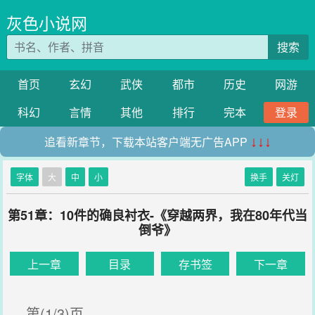
灰色小说网
搜索
首页
玄幻
武侠
都市
历史
网游
科幻
言情
其他
排行
完本
登录
追看新章节，下载本站客户端无广告APP
↓↓↓
字体
大
中
小
换手
关灯
第51章：10件的确良衬衣-《穿越两界，我在80年代当
倒爷》
上一章
目录
存书签
下一章
第(1/3)页