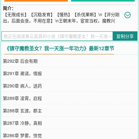
简介：
【无限成长】【沉稳发育】【慢热】【杀伐果断】\n【评分刚
出，后面会涨，不用在意】\n王朝末年，宦官当权，魔教兴
起……\n在这个妖魔乱世当中，\n陈然穿越为了一个手无缚鸡之力的
狱卒\n好在觉醒了金手指【镇狱天书】\n【镇守天牢一日，奖励：一
复制分享
年功力】\n【镇守玄冥老魔五十年，奖励：天魔解体大法】\n【镇守
妖族真龙八十年：奖励：不灭龙躯】\n陈然本以为自己会苟在天牢，
《镇守魔教圣女？我一天涨一年功力》最新12章节
慢慢变强。\n可却遭上司打压，被迫负责看守魔教圣女，稍有不慎就
会死亡。\n天牢深处，幽风阵阵\n【姓名：江梦璃】\n【境界：五品
第292章 后会有期
（重伤封印）】\n【生平经历：前朝余孽，遁逃成为红莲魔教圣女，
被意外关押于此……】\n陈然看着用杀人目光盯着自己的绝色女子，
第291章 邀请，情报
嘴角勾起：\n“公主殿下，你也不想秘密被别人知道吧？”\n……\n长生
岁月，江湖内风起云涌。\n任你是无双天骄、魔道枭雄、通天妖尊、
第290章 病人，送药
转世大能……\n沧海桑田间，我自巍峨不动！
您要是觉得《
镇守魔教圣女？我一天涨一年功力
》还不错的话请不要
第289章 凌霄，启程
忘记向您QQ群和微博微信里的朋友推荐哦！
第288章 玄渡，郡主
第287章 冷静，真相
第286章 梦雾，惊觉