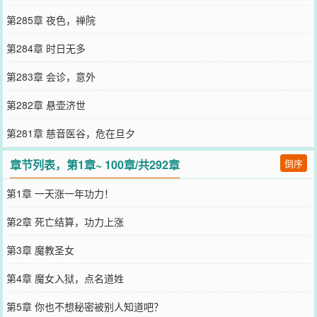
第285章 夜色，禅院
第284章 时日无多
第283章 会诊，意外
第282章 悬壶济世
第281章 慈音医谷，危在旦夕
章节列表，第1章~ 100章/共292章
倒序
第1章 一天涨一年功力！
第2章 死亡结算，功力上涨
第3章 魔教圣女
第4章 魔女入狱，点名道姓
第5章 你也不想秘密被别人知道吧？