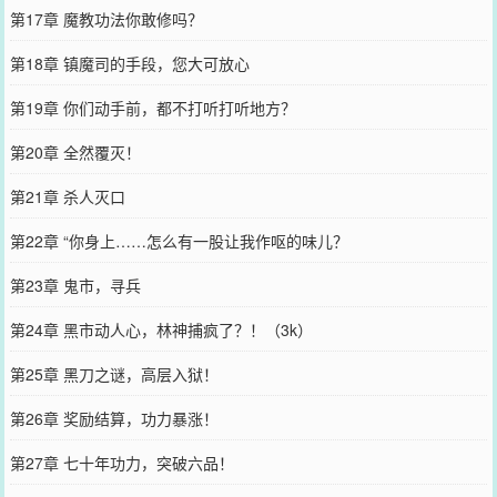
第17章 魔教功法你敢修吗？
第18章 镇魔司的手段，您大可放心
第19章 你们动手前，都不打听打听地方？
第20章 全然覆灭！
第21章 杀人灭口
第22章 “你身上……怎么有一股让我作呕的味儿？
第23章 鬼市，寻兵
第24章 黑市动人心，林神捕疯了？！（3k）
第25章 黑刀之谜，高层入狱！
第26章 奖励结算，功力暴涨！
第27章 七十年功力，突破六品！