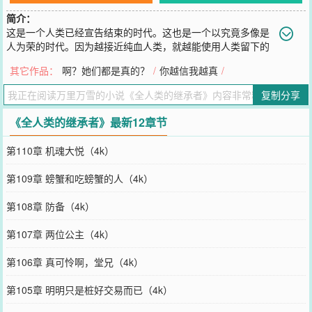
简介：
这是一个人类已经宣告结束的时代。这也是一个以究竟多像是
人为荣的时代。因为越接近纯血人类，就越能使用人类留下的
各种AI和遗产，乃至使用更加强大的灵能。总之，这是一个越像人，
其它作品：
啊？她们都是真的？
/
你越信我越真
/
越像神的时代！而我，寓乐，一个2k时代的纯血裸猿，稀里糊涂闯进
了这个比谁更像人的时代……
复制分享
您要是觉得《
全人类的继承者
》还不错的话请不要忘记向您QQ群和微
博微信里的朋友推荐哦！
《全人类的继承者》最新12章节
第110章 机魂大悦（4k）
第109章 螃蟹和吃螃蟹的人（4k）
第108章 防备（4k）
第107章 两位公主（4k）
第106章 真可怜啊，堂兄（4k）
第105章 明明只是桩好交易而已（4k）