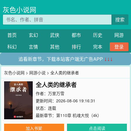
灰色小说网
搜索
首页
玄幻
武侠
都市
历史
网游
科幻
言情
其他
排行
完本
登录
追看新章节，下载本站客户端无广告APP
↓↓↓
灰色小说网
>
网游小说
> 全人类的继承者
全人类的继承者
作者：
万里万雪
更新时间：2026-08-06 19:16:31
状态：连载
最新章节：
第110章 机魂大悦（4k）
加入书架
点击阅读