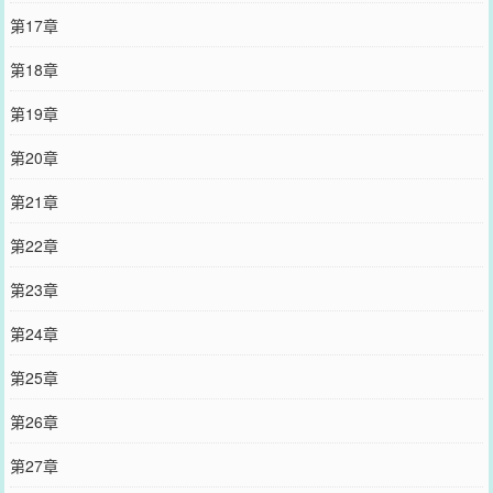
第17章
第18章
第19章
第20章
第21章
第22章
第23章
第24章
第25章
第26章
第27章