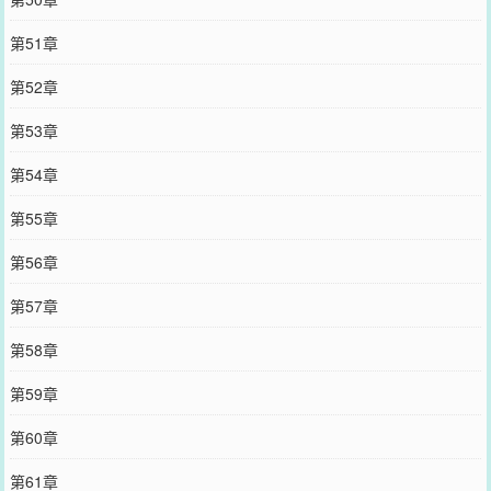
第51章
第52章
第53章
第54章
第55章
第56章
第57章
第58章
第59章
第60章
第61章