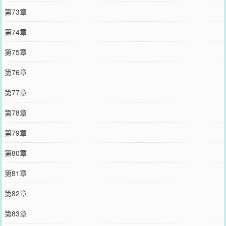
第73章
第74章
第75章
第76章
第77章
第78章
第79章
第80章
第81章
第82章
第83章