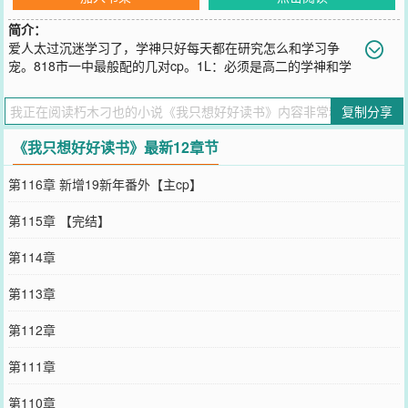
简介：
爱人太过沉迷学习了，学神只好每天都在研究怎么和学习争
宠。818市一中最般配的几对cp。1L：必须是高二的学神和学
霸啊，超基！YX：学神巨宠学霸，别我问怎么知道的。Qx：你们不太
懂，这是纯友谊。Qx（多年以后）：你们可能不知道，学霸和学神，
复制分享
结婚了！YX：惊天发现，Qx就是秦欢。这是一个只想好好读书的学霸
和一个不想好好读书但却是真学神的故事。会有情敌一二三，只有学
《我只想好好读书》最新12章节
习是真情敌。【Cp
您要是觉得《
我只想好好读书
》还不错的话请不要忘记向您QQ群和微
第116章 新增19新年番外【主cp】
博微信里的朋友推荐哦！
第115章 【完结】
第114章
第113章
第112章
第111章
第110章