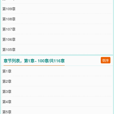
第109章
第108章
第107章
第106章
第105章
章节列表，第1章~ 100章/共116章
倒序
第1章
第2章
第3章
第4章
第5章