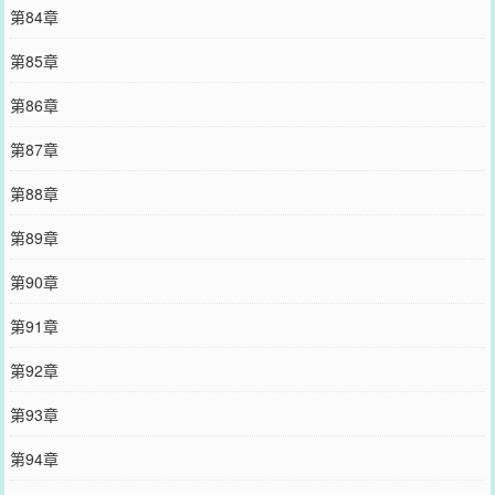
第84章
第85章
第86章
第87章
第88章
第89章
第90章
第91章
第92章
第93章
第94章